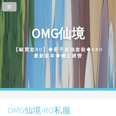
OMG仙境
【歐買尬RO】◆新手超強套裝◆KRO
最新版本◆穩定經營
OMG仙境-RO私服