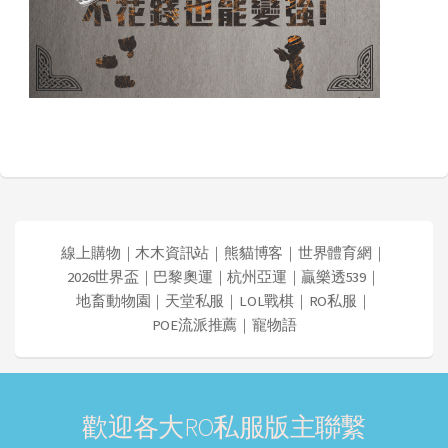
線上購物
｜
木木資訊站
｜
熊貓博客
｜
世界體育網
｜
2026世界盃
｜
巴黎奧運
｜
杭州亞運
｜
贏樂透539
｜
地畜動物園
｜
天堂私服
｜
LOL戰棋
｜
RO私服
｜
POE流派推薦
｜
寵物語
歡迎各大RO私服版主聯繫