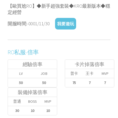
【歐買尬RO】◆新手超強套裝◆KRO最新版本◆穩
定經營
開服時間:-0001/11/30
我要遊玩
RO私服-倍率
經驗倍率
卡片掉落倍率
LV
JOB
普卡
王卡
MVP
50
50
75
7
7
裝備掉落倍率
普通
BOSS
MVP
30
10
10