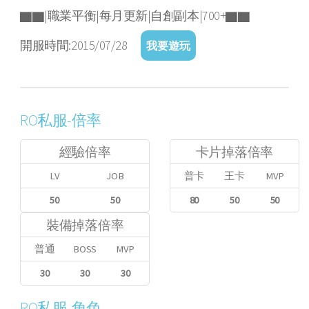
▇▇|職業平衡|每月更新|自創副本|700+▇▇
開服時間:2015/07/28
我要遊玩
RO私服-倍率
經驗倍率
卡片掉落倍率
LV
JOB
普卡
王卡
MVP
50
50
80
50
50
裝備掉落倍率
普通
BOSS
MVP
30
30
30
RO私服-角色