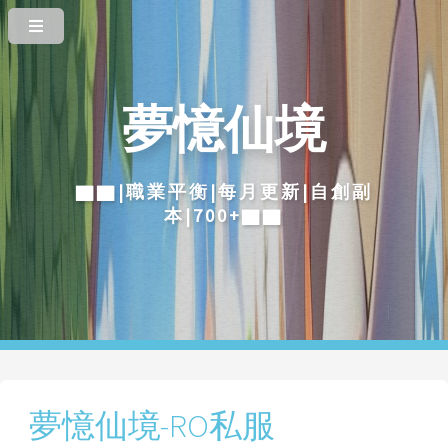
夢憶仙境
▇▇|職業平衡|每月更新|自創副
本|700+▇▇
夢憶仙境-RO私服