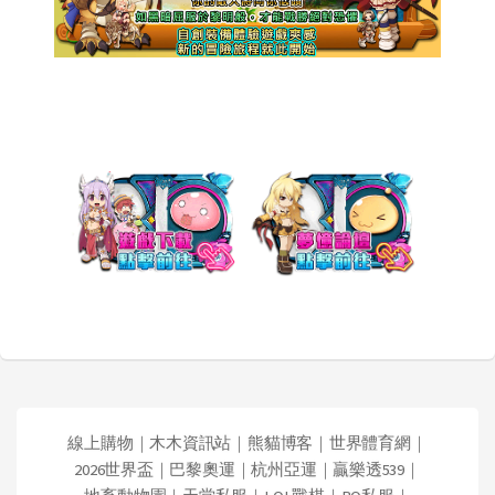
線上購物
｜
木木資訊站
｜
熊貓博客
｜
世界體育網
｜
2026世界盃
｜
巴黎奧運
｜
杭州亞運
｜
贏樂透539
｜