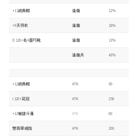
+11經典帽
遠傷
12%
+9天羽衣
遠傷
18%
D 120+名4靈巧靴
遠傷
13%
遠傷共
43%
+12經典帽
ATK
90
I 120+花冠
ATK
250
+12敏捷斗蓬
ATK
60
雙翡翠戒指
ATK
200