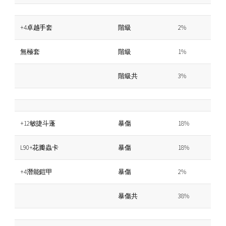
+4卓越手套
階級
2%
無極套
階級
1%
階級共
3%
+12敏捷斗蓬
暴傷
18%
L90+花瓣蟲卡
暴傷
18%
+4潛能鎧甲
暴傷
2%
暴傷共
38%