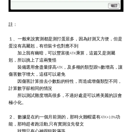
註：
、
１
一般來說實測都是測打蛋居多，因為好測又方便
，但是
蛋沒有高屬剋，有些裝卡也對應不到
加上我有幽暗，可以豐富後ATK乘算，這篇又是測屬
剋，所以挑上了這兩隻怪
裝備選用會盡量撐高ATK，及多種的類型跟%數增高，讓
傷害數字增大，這樣可以避免
因傷害計算捨去小數點的特性，而造成增傷類型不同，
計算數字卻相同的情況
所以測試難度增高很多，不過好處是可以將美麗的誤會
極小化。
、
２
數據是在約一個月前測的，那時火雞帽還有ATK+10%功
能，那時趕者跑活動,只有實測沒先發文
狀態只有心神跟狙殺滿等。