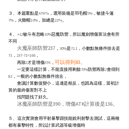
、
３
本篇重點是
ATK%
，選用裝備是羽毛帽5%，敏捷斗篷
7%，火雞帽10%，加總是
22%
。
、
４
+12敏斗有忽略30%惡魔防禦，所以魔劍增傷算法會有所
不同
火魔巫師防禦237
，30%是71.1，小數點無條件捨去是
71，237-71=166，
可以得到83。
再除2才是增傷ATK，
一定要這樣計算，不能直接用剩餘70%防禦再除2會得到
82，一般的小數點無條件捨去，
會讓計算數值變小，這邊是相反，也因為這樣，當初計
算的
最終傷害
對不上
找問題找了好久。
冰魔巫師防禦是390
，增傷ATK計算後是136。
、
５
這次實測會用平射暴擊跟技能銳利射擊去測試，這兩種
都有暴擊特性，所以計算武器等級增傷時