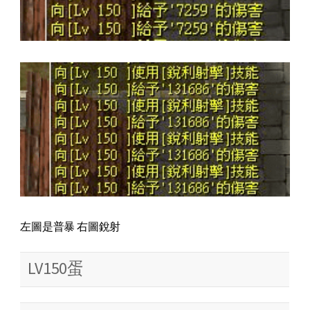
左圖是普暴 右圖銳射
LV150蛋