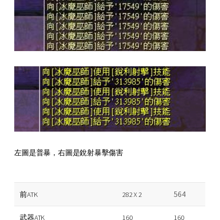
左圖是普暴，右圖是銳射暴擊傷害
564
前ATK
282 X 2
武器ATK
160
160