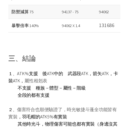
防禦減算 75
94137 - 75
94062
131686
暴擊倍率 140%
94062 X 1.4
三
、結論
ATK
%
支援 後ATK中的 武器段ATK，箭矢ATK，卡
１
、
裝ATK，
屬性相剋表
不支援 種族－體型－屬性－階級
全段的都有支援
傷害符合也順便驗證了，時光敏捷斗蓬全功能皆有
２
、
實裝
，羽毛帽的ATK5%有實裝
其他時光斗，物理傷害可能也都有實裝（身邊沒其