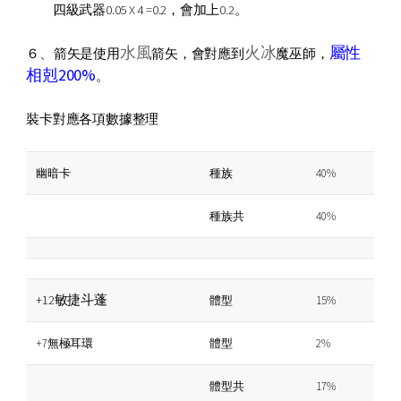
四級武器0.05 X 4 =0.2，會加上0.2。
水風
火冰
屬性
、
６
箭矢是使用
箭矢，會對應到
魔巫師，
相剋200%
。
裝卡對應各項數據整理
幽暗卡
種族
40%
種族共
40%
+12敏捷斗蓬
體型
15%
+7無極耳環
體型
2%
體型共
17%