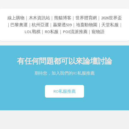
線上購物
｜
木木資訊站
｜
熊貓博客
｜
世界體育網
｜
2026世界盃
｜
巴黎奧運
｜
杭州亞運
｜
贏樂透539
｜
地畜動物園
｜
天堂私服
｜
LOL戰棋
｜
RO私服
｜
POE流派推薦
｜
寵物語
有任何問題都可以來論壇討論
期待您，加入我們的RO私服推薦
RO私服推薦