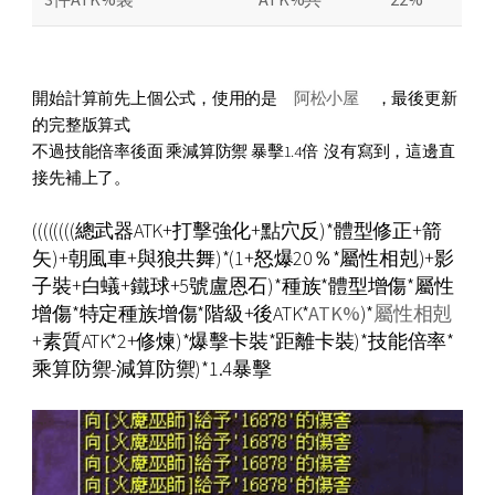
開始計算前先上個公式，使用的是
阿松小屋
，最後更新
的完整版算式
不過技能倍率後面 乘減算防禦 暴擊1.4倍 沒有寫到，這邊直
接先補上了。
((((((((總武器ATK+打擊強化+點穴反)*體型修正+箭
矢)+朝風車+與狼共舞)*(1+怒爆20％*屬性相剋)+影
子裝+白蟻+鐵球+5號盧恩石)*種族*體型增傷*屬性
增傷*特定種族增傷*階級+後ATK*
ATK%
)*
屬性相剋
+素質ATK*2+修煉)*爆擊卡裝*距離卡裝)*技能倍率*
乘算防禦-減算防禦)*1.4暴擊