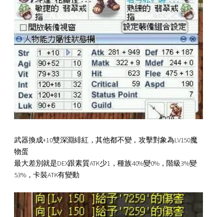
武器換成+10雙深淵緋紅，其他都不變，攻擊對象為LV150魔
物蛋
最大差別就是DEX跟素質ATK少1，種族40%變0%，階級3%變
53%，卡裝ATK有變動