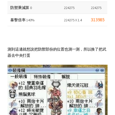
防禦乘減算 0
224275
224275
313985
暴擊倍率 140%
224275 X 1.4
測到這邊就想說把防禦部份的位置也測一測，所以換了把武
器去中央打蛋