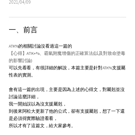
2021/04/09
一
、
前言
ATK%的相關討論沒看過這一篇的
【心得】ATK+%、霸氣附魔增傷的正確算法(以及對致命塗毒
的影響討論)
可以先看看，有很詳細的解說，本篇主要是針對ATK%支援屬
性表的實測。
會有這一篇的出現，主要是因為上述的心得文，對屬剋並沒
討論這麼詳細，
我一開始誤以為
沒支援屬剋，
到後來阿松大更新了他的公式，卻有支援屬剋，想了一下還
是必須得實際驗證看看，
所以才有了這篇文，給大家參考。