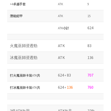
+4卓越手套
ATK
9
潛能鎧甲
ATK
15
624
ATK小計
火魔巫師浸透勁
ATK
83
冰魔巫師浸透勁
ATK
136
624
83
707
打火魔巫師卡裝ATK共
+
624
136
760
打冰魔巫師卡裝ATK共
+
3件ATK%裝
ATK%共
22%