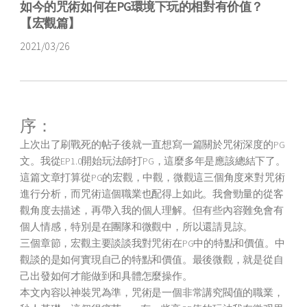
如今的咒術如何在PG環境下玩的相對有价值？
【宏觀篇】
2021/03/26
序：
上次出了刷戰死的帖子後就一直想寫一篇關於咒術深度的PG
文。我從EP1.0開始玩法師打PG，這麼多年是應該總結下了。
這篇文章打算從PG的宏觀，中觀，微觀這三個角度來對咒術
進行分析，而咒術這個職業也配得上如此。我會勁量的從客
觀角度去描述，再帶入我的個人理解。但有些內容難免會有
個人情感，特別是在團隊和微觀中，所以還請見諒。
三個章節，宏觀主要談談我對咒術在PG中的特點和價值。中
觀談的是如何實現自己的特點和價值。最後微觀，就是從自
己出發如何才能做到和具體怎麼操作。
本文內容以神裝咒為準，咒術是一個非常講究閥值的職業，