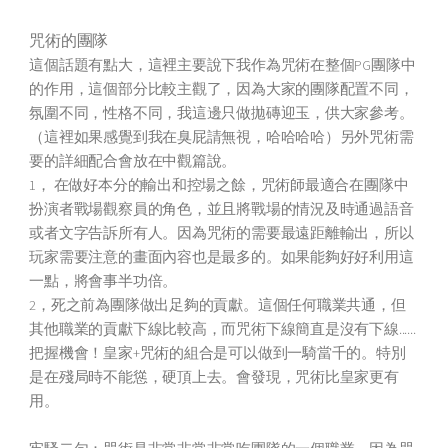
咒術的團隊
這個話題有點大，這裡主要說下我作為咒術在整個PG團隊中
的作用，這個部分比較主觀了，因為大家的團隊配置不同，
氛圍不同，性格不同，我這邊只做拋磚迎玉，供大家參考。
（這裡如果感覺到我在臭屁請無視，哈哈哈哈）另外咒術需
要的詳細配合會放在中觀篇說。
1， 在做好本分的輸出和控場之餘，咒術師最適合在團隊中
扮演者戰場觀察員的角色，並且將戰場的情況及時通過語音
或者文字告訴所有人。因為咒術的需要最遠距離輸出，所以
玩家需要注意的畫面內容也是最多的。如果能夠好好利用這
一點，將會事半功倍。
2，死之前為團隊做出足夠的貢獻。這個任何職業共通，但
其他職業的貢獻下線比較高，而咒術下線簡直是沒有下線......
把握機會！皇家+咒術的組合是可以做到一騎當千的。特別
是在殘局時不能慫，硬頂上去。會發現，咒術比皇家更有
用。