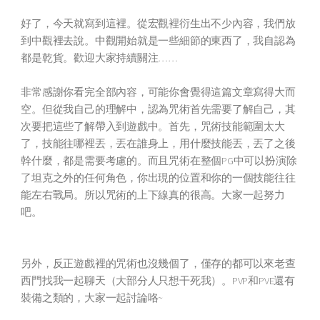
好了，今天就寫到這裡。從宏觀裡衍生出不少內容，我們放
到中觀裡去說。中觀開始就是一些細節的東西了，我自認為
都是乾貨。歡迎大家持續關注……
非常感謝你看完全部內容，可能你會覺得這篇文章寫得大而
空。但從我自己的理解中，認為咒術首先需要了解自己，其
次要把這些了解帶入到遊戲中。首先，咒術技能範圍太大
了，技能往哪裡丟，丟在誰身上，用什麼技能丟，丟了之後
幹什麼，都是需要考慮的。而且咒術在整個PG中可以扮演除
了坦克之外的任何角色，你出現的位置和你的一個技能往往
能左右戰局。所以咒術的上下線真的很高。大家一起努力
吧。
另外，反正遊戲裡的咒術也沒幾個了，僅存的都可以來老查
西門找我一起聊天（大部分人只想干死我）。PVP和PVE還有
裝備之類的，大家一起討論咯~