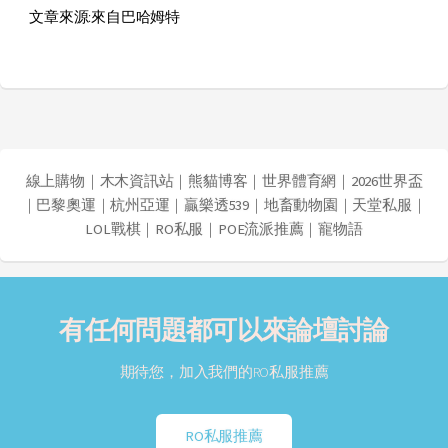
文章來源:來自巴哈姆特
線上購物
｜
木木資訊站
｜
熊貓博客
｜
世界體育網
｜
2026世界盃
｜
巴黎奧運
｜
杭州亞運
｜
贏樂透539
｜
地畜動物園
｜
天堂私服
｜
LOL戰棋
｜
RO私服
｜
POE流派推薦
｜
寵物語
有任何問題都可以來論壇討論
期待您，加入我們的RO私服推薦
RO私服推薦