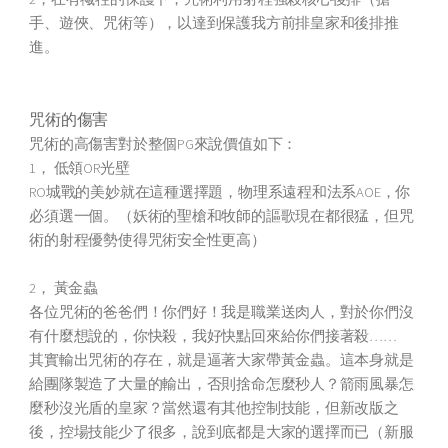
手、遊俠、咒術等），以達到保護我方前排皇家和後排推
進。
咒術的傷害
咒術的高傷害對於整個PG來說價值如下：
1， 低領OR光壁
RO城戰的美妙就在這種選擇題，物理系遠程和法系AOE，你
必須選一個。（妖術的聖槍和牧師的謳歌現在都很猛，但咒
術的射程優勢使得咒術安全性更高）
2， 黃金蟲
各位咒術的爸爸們！你們好！我是職業送肉人，對於你們沒
有什麼想說的，你快殺，我好快點回來給你們接著殺……
其實輸出咒術的存在，就是逼著大家帶黃金蟲。這本身就是
給團隊製造了大量的輸出，否則捨命怎麼秒人？箭雨風暴怎
麼秒沒光盾的皇家？當然還有其他控制技能，但新改版之
後，控場技能少了很多，說到底都是大家的選擇而已（新服