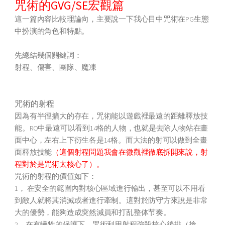
咒術的
GVG/SE
宏觀篇
這一篇內容比較理論向，主要說一下我心目中咒術在PG生態
中扮演的角色和特點。
先總結幾個關鍵詞：
射程、傷害、團隊、魔凍
咒術的射程
因為有半徑擴大的存在，咒術能以遊戲裡最遠的距離釋放技
能。RO中最遠可以看到14格的人物，也就是去除人物站在畫
面中心，左右上下衍生各是14格。而大法的射可以做到全畫
面釋放技能
（這個射程問題我會在微觀裡徹底拆開來說，射
程對於是咒術太核心了）。
咒術的射程的價值如下：
1， 在安全的範圍內對核心區域進行輸出，甚至可以不用看
到敵人就將其消滅或者進行牽制。這對於防守方來說是非常
大的優勢，能夠造成突然減員和打乱整体节奏。
2，在有犧牲的保護下，咒術利用射程強殺核心後排（搶