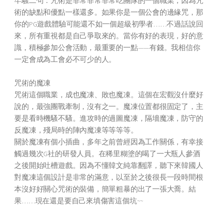
牢騷二句：咒術是非常非常非常吃團隊的一個職業，因為咒
術的缺點和優點一樣還多。如果你是一個公會的邊緣咒，那
你的PG遊戲體驗可能還不如一個超級初學者……不過話說回
來，所有重視都是自己爭取來的。當你有好的表現，好的意
識，積極參加公會活動，最重要的一點——有錢。我相信你
一定會成為工會必不可少的人。
咒術的魔凍
咒術這個職業，成也魔凍、敗也魔凍。這個在宏觀沒什麼好
說的，最強團戰牽制，沒有之一。魔凍位置都很固定了，主
要是看時機騷不騷。進攻時的過圖魔凍，隔墻魔凍，防守的
反魔凍，殘局時的陣內魔凍等等等等。
關於魔凍有個小插曲，多年之前曾經因為工作關係，有幸接
觸過幾次G社的研發人員。在稀里糊塗的喝了一大瓶人參酒
之後開始吐槽遊戲。因為不懂韓文純靠翻譯，聽下來韓國人
對魔凍這個設計是非常的滿意，以至於之後很長一段時間根
本沒好好關心咒術的裝備，簡單粗暴的出了一張大喬。結
果……現在還是要自己來填傷害這個坑~~