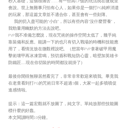
秒人基礎，這個很痛苦……有一些高CP值的玩法我在微观里
會說。世上無難事只怕有心人，如果你是一個打PG純粹消遣
的玩家，那這篇文章並不適合你，甚至會有一些刻薄。
我的切入盡可能的“小白”，所以有些內容“沒什麼營養”，
我勁量用幽默的方法去說吧。
PVP我不准備怎麼說，現在咒術的操作空間太低了，幾乎純
靠裝備和反應。能講一下的也只有切入戰場的時機和技能應
用了，看情況放在微觀裡說吧。（想當年PVP拿著破甲用魔
擊術壞甲再冰凍雷鳴，預切盾和戰短防心靈，暗壁加英雄卡
防鐵匠......現在你切裝的時間都沒就掛了）
最後你閒得無聊居然看完了，非常非常歡迎來噴我。畢竟我
在老查看到打PG的咒術日常不超過5個，大家一起多噴噴促
進感情啦。
提示：這一篇宏觀就不放圖了，純文字。單純放那些技能圖
標什麼的好蠢。
本文閱讀時間10分鐘。