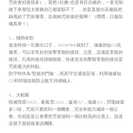
咒術會好過很多）。當然G社傻X也是有目共睹的，一套克制
鏈下來發現太複雜自己都駕馭不了……於是直接出高傷裝把
鍋甩給了咒術傷害。這個鍋咒術接的冤啊！（嘿嘿，日服裝
備真香！）
3， 殘局收割
進攻時候一旦撕出口子， SHOWTIME就到了。魂爆的短CD高
傷害，可以非常好的攻擊零散的後排。注意，這邊是零散的
後排。扎堆的後排誰都能殺，快速安全的擊殺零散的後排是
咒術最大的特點。
防守時作為“堅挺的門板”，死死守住通道區域，利用魂爆短
CD和控場技能防止敵方持續補人。
4， 大範圍
毀滅彗星19X19，暴風雪11X11，漩渦7X7，魂爆5X5，閃電鏈最
多12段，咒術只要抓到一個機會，完全有能力滅掉一個公
會。但前提是公會要把咒術放到一個比較高的位置上。說道
這個下面就接著說團隊。