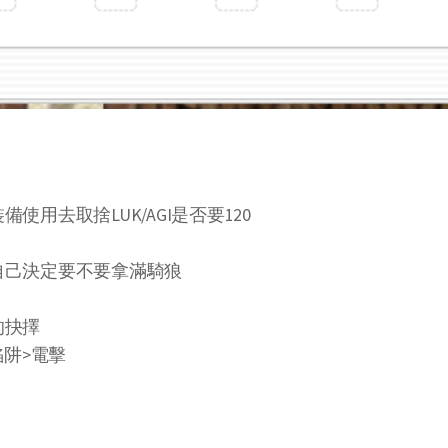
用去取捨LUK/AGI是否要120
自己決定要不要拿滿騎狼
的抉擇
陷阱>電擊