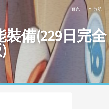
首頁
分類
備(229日完全
)