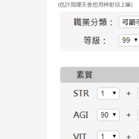
(也許我哪天會想用神射頭上嘛)