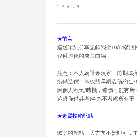
2021/01/09
★前言
這邊單純分享記錄我從10/14號
銳射遊俠的成長曲線
注意：本人為課金玩家，前期陣
裝備造價：本機體早期造價約在300
因個人歐氣/時機，造價可能有所
這邊僅供參考(全篇不考慮所有王卡
★素質
技能
配點
99等的配點，大方向不變即可，