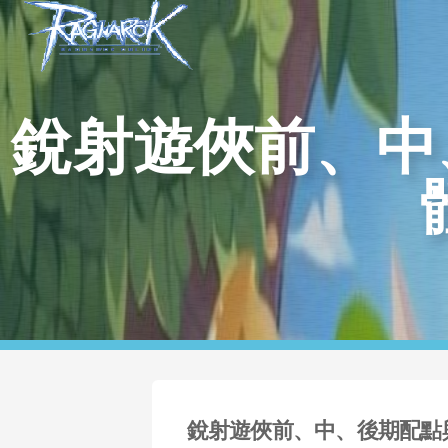
銳射遊俠前、中
銳射遊俠前、中、後期配點與