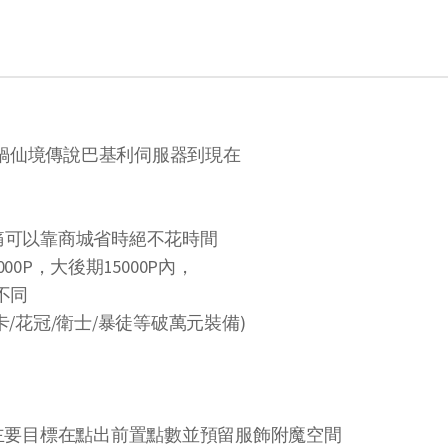
回鍋仙境傳說巴基利伺服器到現在
痛可以靠商城省時絕不花時間
0P，大後期15000P內，
不同
/花冠/衛士/暴徒等破萬元裝備)
主要目標在點出前置點數並預留服飾附魔空間