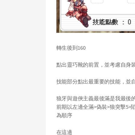
轉生後到160
點出靈巧靴的前置，並考慮自身裝備使
技能部分點出最重要的技能，並
狼牙與遊俠主義最後滿是我最後
前期以左邊全滿>偽裝>狼突擊5>
為順序
在這邊