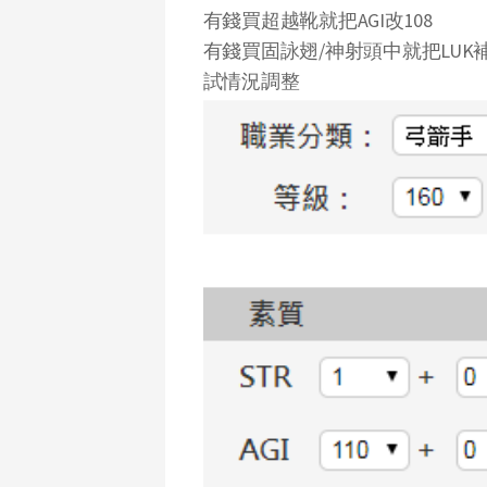
有錢買超越靴就把AGI改108
有錢買固詠翅/神射頭中就把LUK補
試情況調整