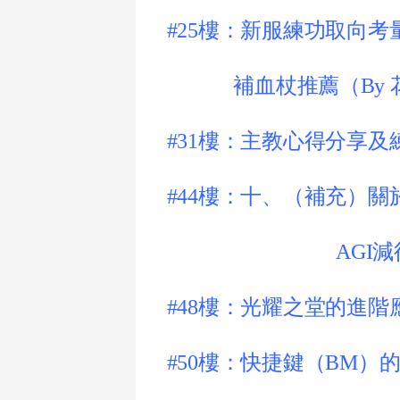
#25樓：
新服練功取向考
補血杖推薦
（By
#31樓：
主教心得分享及
#44樓：
十、（補充）
關
AGI
#48樓：
光耀之堂的進階
#50樓：
快捷鍵（BM）